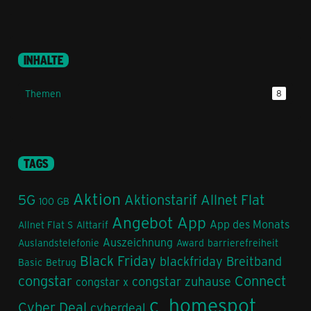
INHALTE
Themen
8
TAGS
Aktion
5G
Aktionstarif
Allnet Flat
100 GB
Angebot
App
App des Monats
Allnet Flat S
Alttarif
Auszeichnung
Auslandstelefonie
Award
barrierefreiheit
Black Friday
blackfriday
Breitband
Basic
Betrug
congstar
Connect
congstar zuhause
congstar x
c_homespot
Cyber Deal
cyberdeal