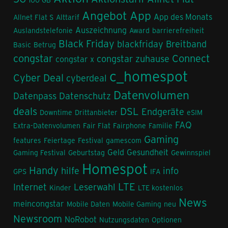
Angebot
App
App des Monats
Allnet Flat S
Alttarif
Auszeichnung
Auslandstelefonie
Award
barrierefreiheit
Black Friday
blackfriday
Breitband
Basic
Betrug
congstar
Connect
congstar zuhause
congstar x
c_homespot
Cyber Deal
cyberdeal
Datenvolumen
Datenpass
Datenschutz
deals
DSL
Endgeräte
Downtime
Drittanbieter
eSIM
FAQ
Extra-Datenvolumen
Fair Flat
Fairphone
Familie
Gaming
features
Feiertage
Festival
gamescom
Geld
Gesundheit
Gaming Festival
Geburtstag
Gewinnspiel
Homespot
Handy
hilfe
info
GPS
IFA
LTE
Internet
Leserwahl
Kinder
LTE kostenlos
News
meincongstar
Mobile Daten
Mobile Gaming
neu
Newsroom
NoRobot
Nutzungsdaten
Optionen