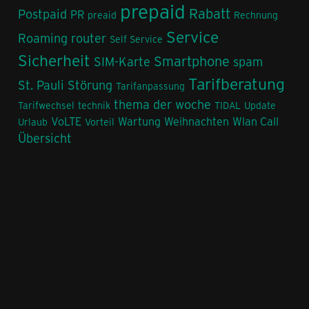
prepaid
Rabatt
Postpaid
PR
preaid
Rechnung
Service
Roaming
router
Self Service
Sicherheit
Smartphone
SIM-Karte
spam
Tarifberatung
St. Pauli
Störung
Tarifanpassung
thema der woche
Tarifwechsel
technik
TIDAL
Update
VoLTE
Wartung
Weihnachten
Wlan Call
Urlaub
Vorteil
Übersicht