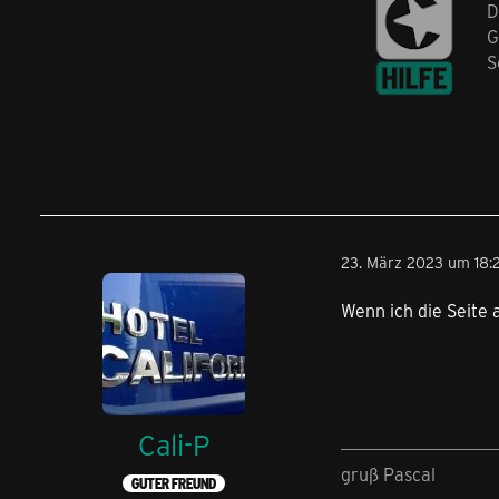
D
G
S
23. März 2023 um 18:
Wenn ich die Seite 
Cali-P
gruß Pascal
GUTER FREUND