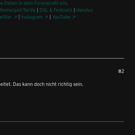
ne Daten in dein Forenprofil ein
.
Homespot-Tarife
|
DSL & Festnetz
|
Handys
witter
|
Instagram
|
YouTube
#2
tet. Das kann doch nicht richtig sein.