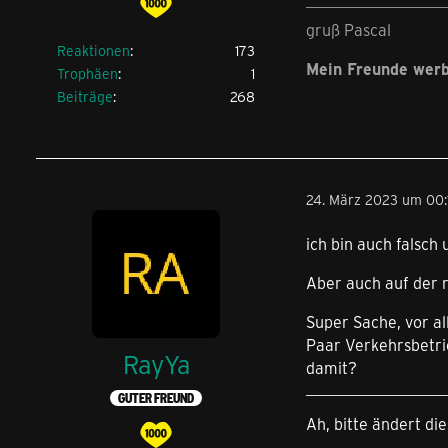
gruß Pascal
Reaktionen
173
Mein Freunde wer
Trophäen
1
Beiträge
268
24. März 2023 um 00:
ich bin auch falsc
Aber auch auf der r
Super Sache, vor al
Paar Verkehrsbetri
RayYa
damit?
GUTER FREUND
Ah, bitte ändert die