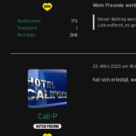
Mein Freunde wer
Dieser Beitrag wurd
Reaktionen
173
Link entfernt, es g
Trophäen
1
Beiträge
268
23. März 2023 um 18:
hat sich erledigt. w
Cali-P
GUTER FREUND