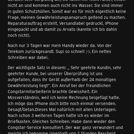
nicht an und kommen auch nicht ins Wasser. Sie sind immer
in guten Schutzhüllen. Somit war es für mich eigentlich keine
Frage, meinen Gewährleistungsanspruch geltend zu machen.
Reparaturauftrag erstellt, Versandlabel gedruckt, IPhone
eingepackt und ab damit zu Arvato (kannte ich bis dahin
noch nicht).
Nach nur 3 Tagen war mein Handy wieder da. Von der
Telekom zurückgesandt. Supi so schnell ;-). Ein nettes
Schreiben war dabei.
Der wichtigste Satz in diesem: „ Sehr geehrte Kundin, sehr
geehrter Kunde, bei unserer Überprüfung ist uns
aufgefallen, dass Ihr Gerät außerhalb der 24 monatigen
Gewährleistung liegt“. Ein Anruf bei der freundlichen
Congstarmitarbeiterin brachte Gewissheit. Ein
Missverständnis, weil ich keine Rechnung beigefügt hatte.
Ich möge das IPhone doch bitte noch einmal versenden.
Gesagt/Getan.Dieses Mal natürlich mit allen Unterlagen.
Nach schon 3 weiteren Tagen hatte ich es wieder im
Briefkasten. Gleiches Schreiben. Habe dann wieder den
Congstar-Service konsultiert. Der war ganz verwundert und
meinte ich bekomme innerhalb von 2 Stunden Bescheid.