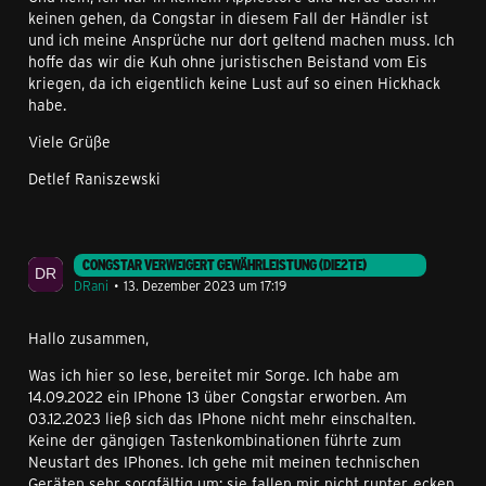
keinen gehen, da Congstar in diesem Fall der Händler ist
und ich meine Ansprüche nur dort geltend machen muss. Ich
hoffe das wir die Kuh ohne juristischen Beistand vom Eis
kriegen, da ich eigentlich keine Lust auf so einen Hickhack
habe.
Viele Grüße
Detlef Raniszewski
CONGSTAR VERWEIGERT GEWÄHRLEISTUNG (DIE2TE)
DRani
13. Dezember 2023 um 17:19
Hallo zusammen,
Was ich hier so lese, bereitet mir Sorge. Ich habe am
14.09.2022 ein IPhone 13 über Congstar erworben. Am
03.12.2023 ließ sich das IPhone nicht mehr einschalten.
Keine der gängigen Tastenkombinationen führte zum
Neustart des IPhones. Ich gehe mit meinen technischen
Geräten sehr sorgfältig um; sie fallen mir nicht runter, ecken