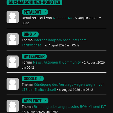
SUCHMASCHINEN-ROBOTER
PETALBOT
Benutzerprofil von
Ntsmanu40
6. August 2026 um
05:12
BING
Thema
Internet langsam nach internem
Tarifwechsel
6. August 2026 um 05:12
BYTESPIDER
Forum
News, Aktionen & Community
6. August 2026
um 05:12
GOOGLE
Thema
Kündigung des Vertrags wegen wegfall von
LTE bei Trafiwechsel!
6. August 2026 um 05:12
APPLEBOT
Thema
Branding oder angepasstes ROM Xiaomi 13T
6. August 2026 um 05:12