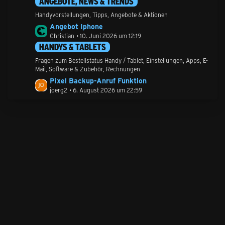
ANGEBOTE, NEWS & TRENDS
Handyvorstellungen, Tipps, Angebote & Aktionen
L
Angebot Iphone
e
Christian
10. Juni 2026 um 12:19
t
HANDYS & TABLETS
z
Fragen zum Bestellstatus Handy / Tablet, Einstellungen, Apps, E-
t
Mail, Software & Zubehör, Rechnungen
e
L
Pixel Backup-Anruf Funktion
B
e
joerg2
6. August 2026 um 22:59
e
t
i
z
t
t
r
e
ä
B
g
e
e
i
t
r
ä
g
e