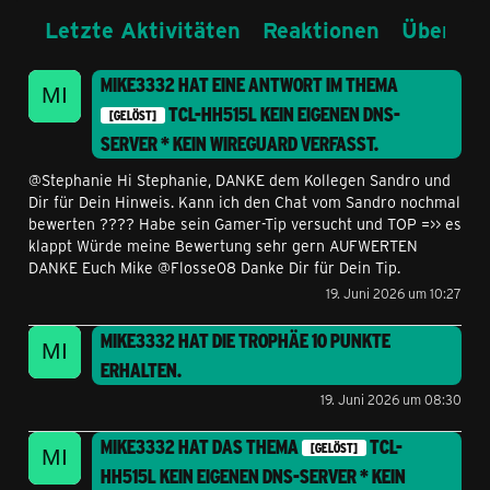
Letzte Aktivitäten
Reaktionen
Über mi
MIKE3332
HAT EINE ANTWORT IM THEMA
TCL-HH515L KEIN EIGENEN DNS-
[GELÖST]
SERVER * KEIN WIREGUARD
VERFASST.
@Stephanie Hi Stephanie, DANKE dem Kollegen Sandro und
Dir für Dein Hinweis. Kann ich den Chat vom Sandro nochmal
bewerten ???? Habe sein Gamer-Tip versucht und TOP =>> es
klappt Würde meine Bewertung sehr gern AUFWERTEN
DANKE Euch Mike @Flosse08 Danke Dir für Dein Tip.
19. Juni 2026 um 10:27
MIKE3332
HAT DIE TROPHÄE
10 PUNKTE
ERHALTEN.
19. Juni 2026 um 08:30
MIKE3332
HAT DAS THEMA
TCL-
[GELÖST]
HH515L KEIN EIGENEN DNS-SERVER * KEIN