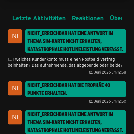
Letzte Aktivitäten
Reaktionen
Über mi
NICHT_ERREICHBAR
HAT EINE ANTWORT IM
THEMA
SIM-KARTE NICHT ERHALTEN,
KATASTROPHALE HOTLINELEISTUNG
VERFASST.
[…] Welches Kundenkonto muss einen Postpaid-Vertrag
beinhalten? Das aufnehmende, das abgebende oder beide?
12. Juni 2026 um 12:58
NICHT_ERREICHBAR
HAT DIE TROPHÄE
40
PUNKTE
ERHALTEN.
12. Juni 2026 um 12:50
NICHT_ERREICHBAR
HAT EINE ANTWORT IM
THEMA
SIM-KARTE NICHT ERHALTEN,
KATASTROPHALE HOTLINELEISTUNG
VERFASST.