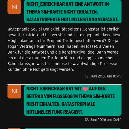
NICHT_ERREICHBAR
HAT EINE ANTWORT IM
THEMA
SIM-KARTE NICHT ERHALTEN,
KATASTROPHALE HOTLINELEISTUNG
VERFASST.
@Stephanie Soviel Unflexibilität seitens Congstar ist ehrlich
gesagt frustrierend bis verstörend. Ist es geplant, dass diese
Möglichkeit auch für Prepaid Tarife geschaffen wird? Die ja
sogar Vertrags-Nummern (sic!) haben. @Flosse08 Vielen
Dank für die Antwort und die konstruktive Idee. Dann werde
ich mal die aktuellen Tarife prüfen und es ggf. so machen.
Schon krass, in was für sinnlose bzw. aufwändige Prozesse
Kunden ohne Not gedrängt werden.
12. Juni 2026 um 10:49
NICHT_ERREICHBAR
HAT MIT
AUF DEN
BEITRAG VON
FLOSSE08
IM THEMA
SIM-KARTE
NICHT ERHALTEN, KATASTROPHALE
HOTLINELEISTUNG
REAGIERT.
12. Juni 2026 um 10:44