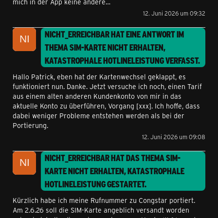
mich in der App keine andere…
12. Juni 2026 um 09:32
NICHT_ERREICHBAR
HAT EINE ANTWORT IM
THEMA
SIM-KARTE NICHT ERHALTEN,
KATASTROPHALE HOTLINELEISTUNG
VERFASST.
Hallo Patrick, eben hat der Kartenwechsel geklappt, es
funktioniert nun. Danke. Jetzt versuche ich noch, einen Tarif
aus einem alten anderen Kundenkonto von mir in das
aktuelle Konto zu überführen, Vorgang [xxx]. Ich hoffe, dass
dabei weniger Probleme entstehen werden als bei der
Portierung.
12. Juni 2026 um 09:08
NICHT_ERREICHBAR
HAT DAS THEMA
SIM-
KARTE NICHT ERHALTEN, KATASTROPHALE
HOTLINELEISTUNG
GESTARTET.
Kürzlich habe ich meine Rufnummer zu Congstar portiert.
Am 2.6.26 soll die SIM-Karte angeblich versandt worden