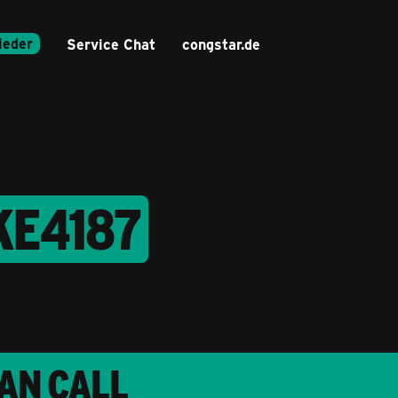
ieder
Service Chat
congstar.de
KE4187
LAN CALL