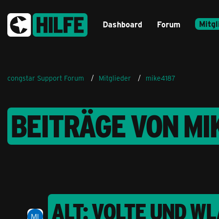
Mitgl
Dashboard
Forum
congstar Support Forum
Mitglieder
mike4187
BEITRÄGE VON MI
ALT: VOLTE UND W