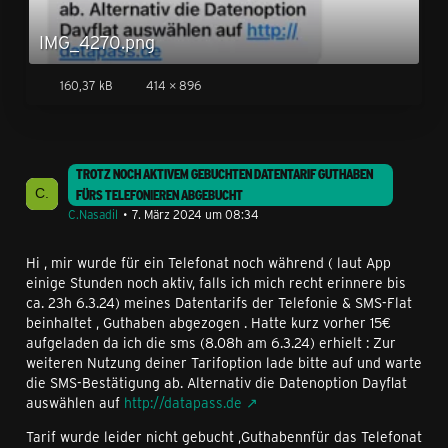
IMG_4270.png
160,37 kB
414 × 896
TROTZ NOCH AKTIVEM GEBUCHTEN DATENTARIF GUTHABEN
FÜRS TELEFONIEREN ABGEBUCHT
C.Nasadil
7. März 2024 um 08:34
Hi , mir wurde für ein Telefonat noch während ( laut App
einige Stunden noch aktiv, falls ich mich recht erinnere bis
ca. 23h 6.3.24) meines Datentarifs der Telefonie & SMS-Flat
beinhaltet , Guthaben abgezogen . Hatte kurz vorher 15€
aufgeladen da ich die sms (8.08h am 6.3.24) erhielt : Zur
weiteren Nutzung deiner Tarifoption lade bitte auf und warte
die SMS-Bestätigung ab. Alternativ die Datenoption Dayflat
auswählen auf
http://datapass.de
Tarif wurde leider nicht gebucht ,Guthabennfür das Telefonat