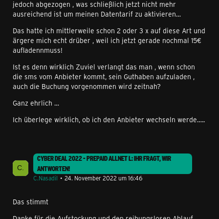
jedoch abgezogen , was schließlich jetzt nicht mehr
ausreichend ist um meinen Datentarif zu aktivieren…
Das hatte ich mittlerweile schon 2 oder 3 x auf diese Art und
ärgere mich echt drüber , weil ich jetzt gerade nochmal 15€
aufladennmuss!
Ist es denn wirklich Zuviel verlangt das man , wenn schon
die sms vom Anbieter kommt, sein Guthaben aufzuladen ,
auch die Buchung vorgenommen wird zeitnah?
Ganz ehrlich …
Ich überlege wirklich, ob ich den Anbieter wechseln werde…..
CYBER DEAL 2022 - PREPAID ALLNET L: IHR FRAGT, WIR
ANTWORTEN!
C.Nasadil
24. November 2022 um 16:46
Das stimmt
Danke für die Aufstockung und den reibungslosen Ablauf ….