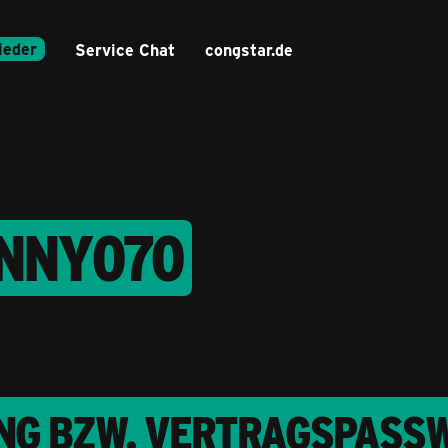
ieder
Service Chat
congstar.de
ENNY070
NG BZW. VERTRAGSPASS