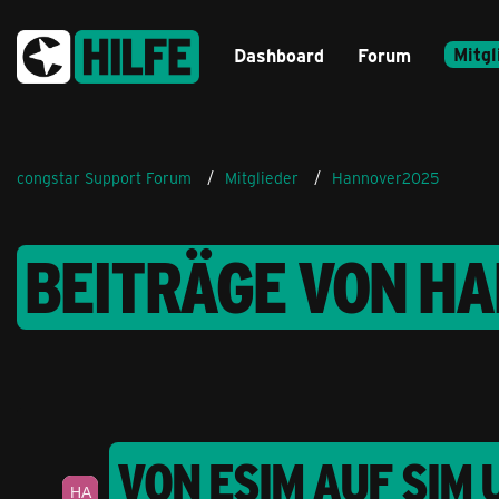
Mitgl
Dashboard
Forum
congstar Support Forum
Mitglieder
Hannover2025
BEITRÄGE VON H
VON ESIM AUF SIM