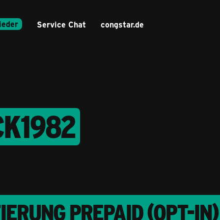
ieder
Service Chat
congstar.de
CK1982
RUNG PREPAID (OPT-IN)