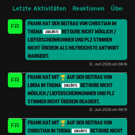
Letzte Aktivitäten
Reaktionen
Über mi
FRANK
HAT DEN BEITRAG VON
CHRISTIAN
IM
THEMA
RETOURE NICHT MÖGLICH /
[GELÖST]
LIEFERSCHEINNUMMER UND PLZ STIMMEN
NICHT ÜBEREIN
ALS HILFREICHSTE ANTWORT
MARKIERT.
12. Juni 2026 um 08:16
FRANK
HAT MIT
AUF DEN BEITRAG VON
LINDA
IM THEMA
RETOURE NICHT
[GELÖST]
MÖGLICH / LIEFERSCHEINNUMMER UND PLZ
STIMMEN NICHT ÜBEREIN
REAGIERT.
12. Juni 2026 um 08:15
FRANK
HAT MIT
AUF DEN BEITRAG VON
CHRISTIAN
IM THEMA
RETOURE NICHT
[GELÖST]