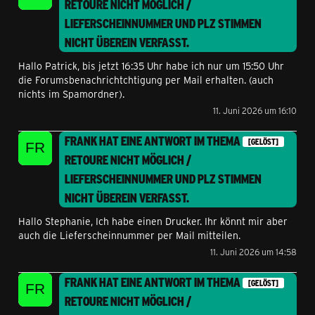
RETOURE NICHT MÖGLICH /
LIEFERSCHEINNUMMER UND PLZ STIMMEN
NICHT ÜBEREIN
VERFASST.
Hallo Patrick, bis jetzt 16:35 Uhr habe ich nur um 15:50 Uhr
die Forumsbenachrichtchtigung per Mail erhalten. (auch
nichts im Spamordner).
11. Juni 2026 um 16:10
FRANK
HAT EINE ANTWORT IM THEMA
[GELÖST]
RETOURE NICHT MÖGLICH /
LIEFERSCHEINNUMMER UND PLZ STIMMEN
NICHT ÜBEREIN
VERFASST.
Hallo Stephanie, Ich habe einen Drucker. Ihr könnt mir aber
auch die Lieferscheinnummer per Mail mitteilen.
11. Juni 2026 um 14:58
FRANK
HAT EINE ANTWORT IM THEMA
[GELÖST]
RETOURE NICHT MÖGLICH /