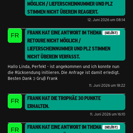
MÖGLICH / LIEFERSCHEINNUMMER UND PLZ
STIMMEN NICHT ÜBEREIN
REAGIERT.
12. Juni 2026 um 08:14
FRANK
HAT EINE ANTWORT IM THEMA
[GELÖST]
RETOURE NICHT MÖGLICH /
LIEFERSCHEINNUMMER UND PLZ STIMMEN
NICHT ÜBEREIN
VERFASST.
Hallo Linda, Perfekt - ist angekommen und ich konnte nun
die Rücksendung initiieren. Die Anfrage ist damit erledigt.
Besten Dank :) Gruß Frank
11. Juni 2026 um 18:22
FRANK
HAT DIE TROPHÄE
30 PUNKTE
ERHALTEN.
11. Juni 2026 um 16:10
FRANK
HAT EINE ANTWORT IM THEMA
[GELÖST]