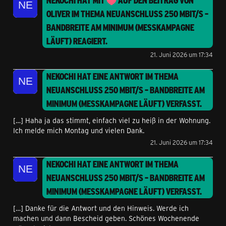
NEKOCHI
HAT MIT
AUF DEN BEITRAG VON
OLIVER
IM THEMA
NEUANSCHLUSS 250 MBIT/S –
BANDBREITE AM MINIMUM (MESSKAMPAGNE
LÄUFT)
REAGIERT.
21. Juni 2026 um 17:34
NEKOCHI
HAT EINE ANTWORT IM THEMA
NEUANSCHLUSS 250 MBIT/S – BANDBREITE AM
MINIMUM (MESSKAMPAGNE LÄUFT)
VERFASST.
[…] Haha ja das stimmt, einfach viel zu heiß in der Wohnung.
Ich melde mich Montag und vielen Dank.
21. Juni 2026 um 17:34
NEKOCHI
HAT EINE ANTWORT IM THEMA
NEUANSCHLUSS 250 MBIT/S – BANDBREITE AM
MINIMUM (MESSKAMPAGNE LÄUFT)
VERFASST.
[…] Danke für die Antwort und den Hinweis. Werde ich
machen und dann Bescheid geben. Schönes Wochenende