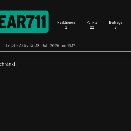
EAR711
Reaktionen
Punkte
Beiträge
2
22
3
Letzte Aktivität
13. Juli 2026 um 13:17
chränkt.