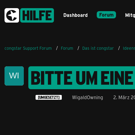
Forum
Dashboard
Mitg
congstar Support Forum
Forum
Das ist congstar
Ideen
BITTE UM EIN
WigaldOwning
2. März 2
[UMGESETZT]