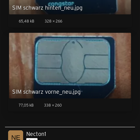
SIM schwarz hinten_neu.jpg
65,48 kB
328 × 266
SIM schwarz vorne_neu.jpg
77,05 kB
338 × 260
Necton1