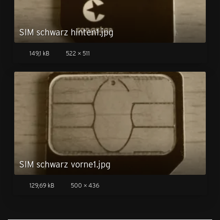
SIM schwarz hinten1.jpg
149,1 kB
522 × 511
SIM schwarz vorne1.jpg
129,69 kB
500 × 436