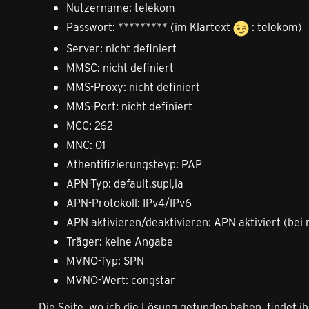
Nutzername: telekom
Passwort: ********* (im Klartext
: telekom)
Server: nicht definiert
MMSC: nicht definiert
MMS-Proxy: nicht definiert
MMS-Port: nicht definiert
MCC: 262
MNC: 01
Athentifizierungsteyp: PAP
APN-Typ: default,supl,ia
APN-Protokoll: IPv4/IPv6
APN aktivieren/deaktivieren: APN aktiviert (bei 
Träger: keine Angabe
MVNO-Typ: SPN
MVNO-Wert: congstar
Die Seite, wo ich die Lösung gefunden haben, findet ih