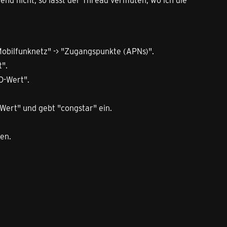
Mobilfunknetz" -> "Zugangspunkte (APNs)".
t".
O-Wert".
Wert" und gebt "congstar" ein.
en.