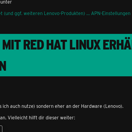
 unter
 (und ggf. weiteren Lenovo-Produkten) ... APN-Einstellungen 
MIT RED HAT LINUX ERHÄ
N
hes ich auch nutze) sondern eher an der Hardware (Lenovo).
 Vielleicht hilft dir dieser weiter: