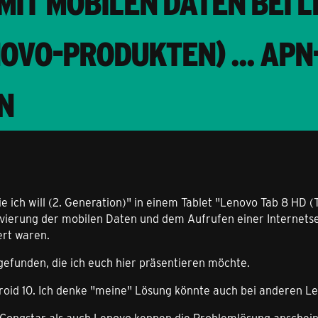
MIT MOBILEN DATEN BEI 
NOVO-PRODUKTEN) ... AP
N
ie ich will (2. Generation)" in einem Tablet "Lenovo Tab 8 HD
vierung der mobilen Daten und dem Aufrufen einer Internets
ert waren.
efunden, die ich euch hier präsentieren möchte.
roid 10. Ich denke "meine" Lösung könnte auch bei anderen L
l Congstar als auch Lenovo kennen die Problemlösung anscheine