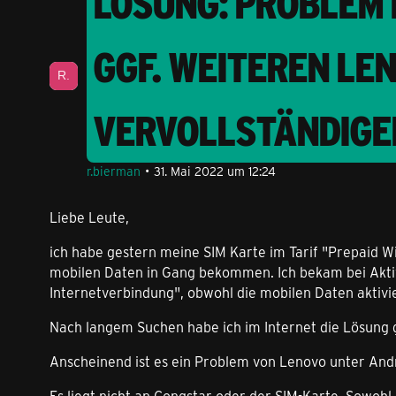
LÖSUNG: PROBLEM 
Nach langem Suchen habe ich im Internet die
Lösung gefunden, die ich euch hier präsentieren
möchte.
GGF. WEITEREN LE
Anscheinend ist…
VERVOLLSTÄNDIGE
r.bierman
31. Mai 2022 um 12:24
Liebe Leute,
ich habe gestern meine SIM Karte im Tarif "Prepaid W
mobilen Daten in Gang bekommen. Ich bekam bei Akti
Internetverbindung", obwohl die mobilen Daten aktivi
Nach langem Suchen habe ich im Internet die Lösung g
Anscheinend ist es ein Problem von Lenovo unter And
Es liegt nicht an Congstar oder der SIM-Karte. Sowoh