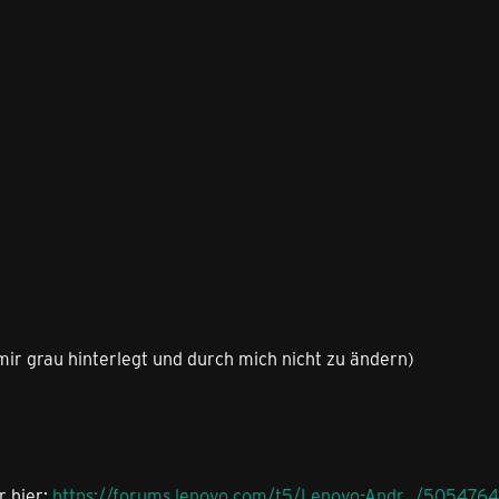
mir grau hinterlegt und durch mich nicht zu ändern)
r hier:
https://forums.lenovo.com/t5/Lenovo-Andr…/505476