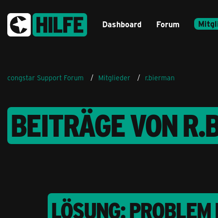
Mitgl
Dashboard
Forum
congstar Support Forum
Mitglieder
r.bierman
BEITRÄGE VON R.
LÖSUNG: PROBLEM 