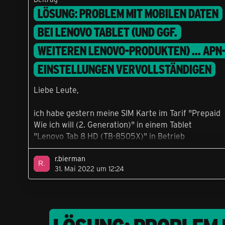
LÖSUNG: PROBLEM MIT MOBILEN DATEN
BEI LENOVO TABLET (UND GGF.
WEITEREN LENOVO-PRODUKTEN) ... APN
EINSTELLUNGEN VERVOLLSTÄNDIGEN
Liebe Leute,
ich habe gestern meine SIM Karte im Tarif "Prepaid
Wie ich will (2. Generation)" in einem Tablet
"Lenovo Tab 8 HD (TB-8505X)" in Betrieb
genommen und dabei nicht die mobilen Daten in
Gang bekommen. Ich bekam bei Aktivierung der
r.bierman
31. Mai 2022 um 12:24
mobilen Daten und dem Aufrufen einer
Internetseite immer die Fehlermeldung "Keine
Internetverbindung", obwohl die mobilen Daten
aktiviert waren.