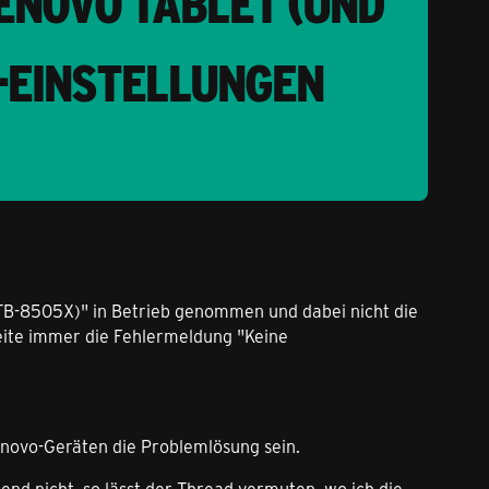
LENOVO TABLET (UND
N-EINSTELLUNGEN
 (TB-8505X)" in Betrieb genommen und dabei nicht die
eite immer die Fehlermeldung "Keine
enovo-Geräten die Problemlösung sein.
nd nicht, so lässt der Thread vermuten, wo ich die