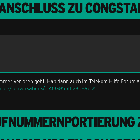
-ANSCHLUSS ZU CONGSTA
ummer verloren geht. Hab dann auch im Telekom Hilfe Forum a
kom.de/conversations/…413a85bfb28589c
UFNUMMERNPORTIERUNG Z