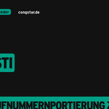
ieder
congstar.de
TI
UFNUMMERNPORTIERUNG Z