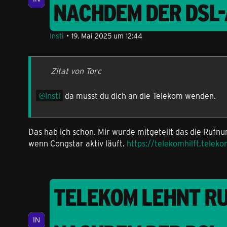
NACHDEM DER DSL
Insti
19. Mai 2025 um 12:44
Zitat von Torc
Insti
da musst du dich an die Telekom wenden.
Das hab ich schon. Mir wurde mitgeteilt das die Rufn
wenn Congstar aktiv läuft.
https://telekomhilft.tele
TELEKOM LEHNT R