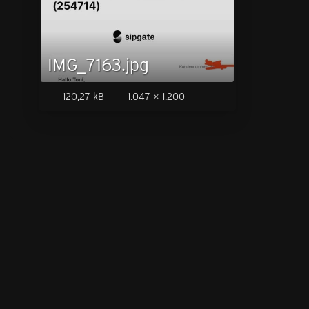
IMG_7163.jpg
120,27 kB
1.047 × 1.200