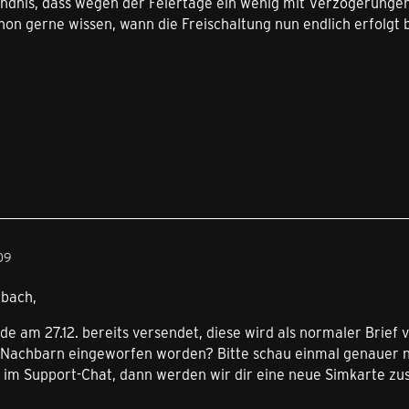
ändnis, dass wegen der Feiertage ein wenig mit Verzögerungen
on gerne wissen, wann die Freischaltung nun endlich erfolgt b
09
dbach,
e am 27.12. bereits versendet, diese wird als normaler Brief v
 Nachbarn eingeworfen worden? Bitte schau einmal genauer n
te im Support-Chat, dann werden wir dir eine neue Simkarte zu