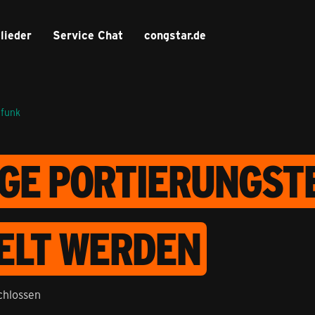
lieder
Service Chat
congstar.de
lfunk
IGE PORTIERUNGS
ELT WERDEN
chlossen