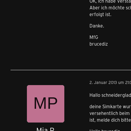
OK, ich habe Verst
Aber ich möchte sch
erfolgt ist.
Danke.
MfG
brucediz
2. Januar 2013 um 21:
Hallo schneidergla
deine Simkarte wurd
versehentlich beim
ist, melde dich bit
Mia P.