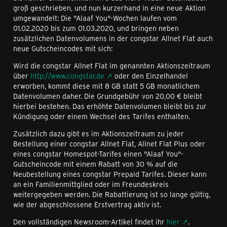
groß geschrieben, und nun kurzerhand in eine neue Aktion
umgewandelt: Die "Alaaf You"-Wochen laufen vom
01.02.2020 bis zum 01.03.2020, und bringen neben
zusätzlichen Datenvolumens in der congstar Allnet Flat auch
neue Gutscheincodes mit sich:
Wird die congstar Allnet Flat im genannten Aktionszeitraum
über
http://www.congstar.de
oder den Einzelhandel
erworben, kommt diese mit 8 GB statt 5 GB monatlichem
Datenvolumen daher. Die Grundgebühr von 20,00 € bleibt
hierbei bestehen. Das erhöhte Datenvolumen bleibt bis zur
Kündigung oder einem Wechsel des Tarifes enthalten.
Zusätzlich dazu gibt es im Aktionszeitraum zu jeder
Bestellung einer congstar Allnet Flat, Allnet Flat Plus oder
eines congstar Homespot-Tarifes einen "Alaaf You"-
Gutscheincode mit einem Rabatt von 30 % auf die
Neubestellung eines congstar Prepaid Tarifes. Dieser kann
an ein Familienmittglied oder im Freundeskreis
weitergegeben werden. Die Rabattierung ist so lange gültig,
wie der abgeschlossene Erstvertrag aktiv ist.
Den vollständigen Newsroom-Artikel findet ihr
hier
.