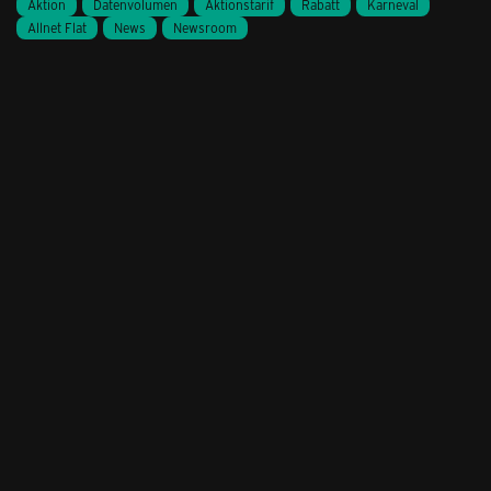
Aktion
Datenvolumen
Aktionstarif
Rabatt
Karneval
Allnet Flat
News
Newsroom
Stil ändern
Lieferung & Zahlung
Hilfe & Service
Kontakt
Newsletter
Feedback