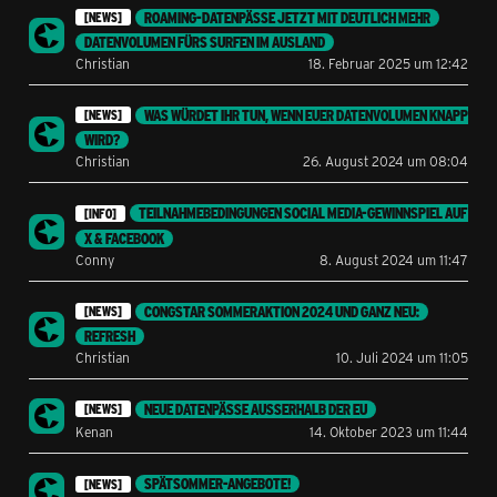
ROAMING-DATENPÄSSE JETZT MIT DEUTLICH MEHR
[NEWS]
DATENVOLUMEN FÜRS SURFEN IM AUSLAND
Christian
18. Februar 2025 um 12:42
WAS WÜRDET IHR TUN, WENN EUER DATENVOLUMEN KNAPP
[NEWS]
WIRD?
Christian
26. August 2024 um 08:04
TEILNAHMEBEDINGUNGEN SOCIAL MEDIA-GEWINNSPIEL AUF
[INFO]
X & FACEBOOK
Conny
8. August 2024 um 11:47
CONGSTAR SOMMERAKTION 2024 UND GANZ NEU:
[NEWS]
REFRESH
Christian
10. Juli 2024 um 11:05
NEUE DATENPÄSSE AUSSERHALB DER EU
[NEWS]
Kenan
14. Oktober 2023 um 11:44
SPÄTSOMMER-ANGEBOTE!
[NEWS]