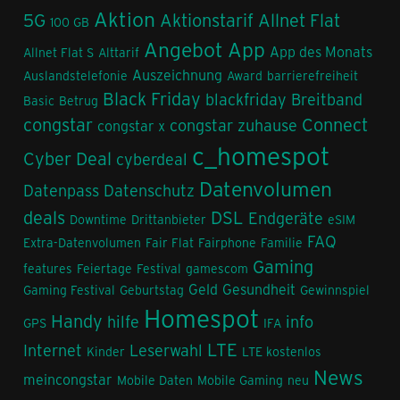
Aktion
5G
Aktionstarif
Allnet Flat
100 GB
Angebot
App
App des Monats
Allnet Flat S
Alttarif
Auszeichnung
Auslandstelefonie
Award
barrierefreiheit
Black Friday
blackfriday
Breitband
Basic
Betrug
congstar
Connect
congstar zuhause
congstar x
c_homespot
Cyber Deal
cyberdeal
Datenvolumen
Datenpass
Datenschutz
deals
DSL
Endgeräte
Downtime
Drittanbieter
eSIM
FAQ
Extra-Datenvolumen
Fair Flat
Fairphone
Familie
Gaming
features
Feiertage
Festival
gamescom
Geld
Gesundheit
Gaming Festival
Geburtstag
Gewinnspiel
Homespot
Handy
hilfe
info
GPS
IFA
LTE
Internet
Leserwahl
Kinder
LTE kostenlos
News
meincongstar
Mobile Daten
Mobile Gaming
neu