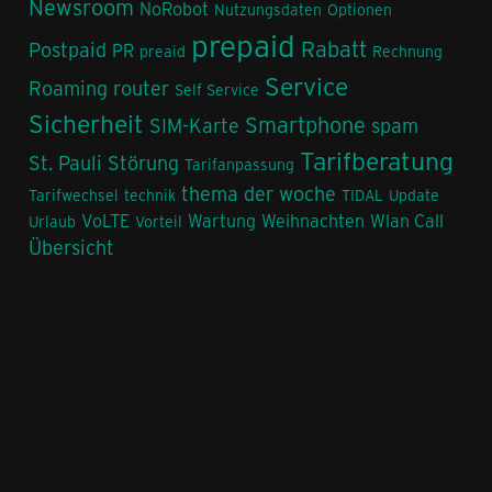
Newsroom
NoRobot
Nutzungsdaten
Optionen
prepaid
Rabatt
Postpaid
PR
preaid
Rechnung
Service
Roaming
router
Self Service
Sicherheit
Smartphone
SIM-Karte
spam
Tarifberatung
St. Pauli
Störung
Tarifanpassung
thema der woche
Tarifwechsel
technik
TIDAL
Update
VoLTE
Wartung
Weihnachten
Wlan Call
Urlaub
Vorteil
Übersicht