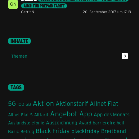
AUCH FÜR PREPAID TARIFE
Gerrit N.
20. September 2017 um 17:19
INHALTE
Themen
9
TAGS
Aktion
5G
Aktionstarif
Allnet Flat
100 GB
Angebot
App
App des Monats
Allnet Flat S
Alttarif
Auszeichnung
Auslandstelefonie
Award
barrierefreiheit
Black Friday
blackfriday
Breitband
Basic
Betrug