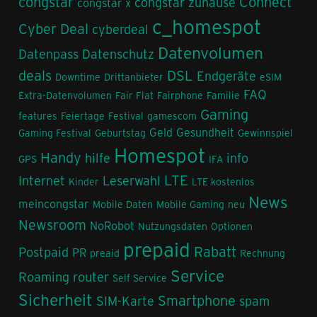
congstar
Connect
congstar zuhause
congstar x
c_homespot
Cyber Deal
cyberdeal
Datenvolumen
Datenpass
Datenschutz
deals
DSL
Endgeräte
Downtime
Drittanbieter
eSIM
FAQ
Extra-Datenvolumen
Fair Flat
Fairphone
Familie
Gaming
features
Feiertage
Festival
gamescom
Geld
Gesundheit
Gaming Festival
Geburtstag
Gewinnspiel
Homespot
Handy
hilfe
info
GPS
IFA
LTE
Internet
Leserwahl
Kinder
LTE kostenlos
News
meincongstar
Mobile Daten
Mobile Gaming
neu
Newsroom
NoRobot
Nutzungsdaten
Optionen
prepaid
Rabatt
Postpaid
PR
preaid
Rechnung
Service
Roaming
router
Self Service
Sicherheit
Smartphone
SIM-Karte
spam