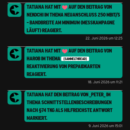
TATIANA
HAT MIT
AUF DEN BEITRAG VON
NEKOCHI
IM THEMA
NEUANSCHLUSS 250 MBIT/S
– BANDBREITE AM MINIMUM (MESSKAMPAGNE
LÄUFT)
REAGIERT.
22. Juni 2026 um 12:25
TATIANA
HAT MIT
AUF DEN BEITRAG VON
HAROB
IM THEMA
[SAMMELTHREAD]
REAKTIVIERUNG VON PREPAIDKARTEN
REAGIERT.
18. Juni 2026 um 11:21
TATIANA
HAT DEN BEITRAG VON
_PETER_
IM
THEMA
SCHNITTSTELLENBESCHREIBUNGEN
NACH §74 TKG
ALS HILFREICHSTE ANTWORT
MARKIERT.
9. Juni 2026 um 15:01