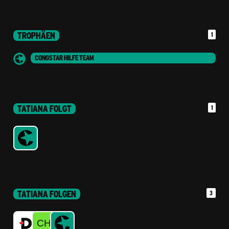
TROPHÄEN
1
CONGSTAR HILFE TEAM
TATIANA FOLGT
1
TATIANA FOLGEN
3