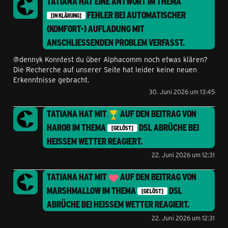
TATIANA
HAT EINE ANTWORT IM THEMA
FEHLER BEI AUTOMATISCHER
[IN KLÄRUNG]
(KOMFORT-) AUFLADUNG MIT
ANSCHLIESSENDEN PROBLEM
VERFASST.
@dennyk Konntest du über Alphacomm noch etwas klären?
Die Recherche auf unserer Seite hat leider keine neuen
Erkenntnisse gebracht.
30. Juni 2026 um 13:45
TATIANA
HAT MIT
AUF DEN BEITRAG VON
HAROB
IM THEMA
DSL ABRÜCHE BEI
[GELÖST]
HEISSEM WETTER
REAGIERT.
22. Juni 2026 um 12:31
TATIANA
HAT MIT
AUF DEN BEITRAG VON
MARSHMALLOW
IM THEMA
DSL
[GELÖST]
ABRÜCHE BEI HEISSEM WETTER
REAGIERT.
22. Juni 2026 um 12:31