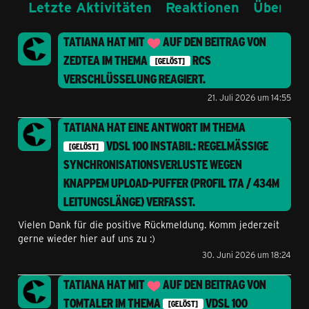
Letzte Aktivitäten
Reaktionen
Über mi
TATIANA
HAT MIT
AUF DEN BEITRAG VON
ZEDTEA
IM THEMA
RCS
[GELÖST]
VERSCHLÜSSELUNG
REAGIERT.
21. Juli 2026 um 14:55
TATIANA
HAT EINE ANTWORT IM THEMA
VDSL 100 INSTABIL: REGELMÄSSIGE S
[GELÖST]
YNCHRONISATIONSVERLUSTE WEGEN K
NAPPEM UPLOAD-PUFFER (PROFIL 17A / 434M L
EITUNGSLÄNGE)
VERFASST.
Vielen Dank für die positive Rückmeldung. Komm jederzeit
gerne wieder hier auf uns zu :)
30. Juni 2026 um 18:24
TATIANA
HAT MIT
AUF DEN BEITRAG VON
TOMTALER
IM THEMA
VDSL 100
[GELÖST]