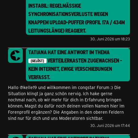
INSTABIL: REGELMÄSSIGE S
YNCHRONISATIONSVERLUSTE WEGEN K
NAPPEM UPLOAD-PUFFER (PROFIL 17A / 434M L
EITUNGSLÄNGE)
REAGIERT.
30. Juni 2026 um 18:23
TATIANA
HAT EINE ANTWORT IM THEMA
VERTEILERKASTEN ZUGEWACHSEN -
[GELÖST]
KEIN INTERNET, EWIGE VERSCHIEBUNGEN
VERFASST.
Hallo @kelle19 und willkommen im congstar Forum :) Die
Situation klingt ja ganz schön nervig. Ich hake gerne
nochmal nach, ob wir mehr für dich in Erfahrung bringen
können. Magst du dafür noch deinen vollen Namen hier im
Forenprofil ergänzen? Die Angaben in den oberen Feldern
sind nur für dich und uns Moderatoren sichtbar.
30. Juni 2026 um 17:44