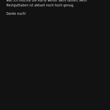
war. Ich möchte die Karte weiter aktiv lassen. Mein
Restguthaben ist aktuell noch hoch genug.
Danke euch!