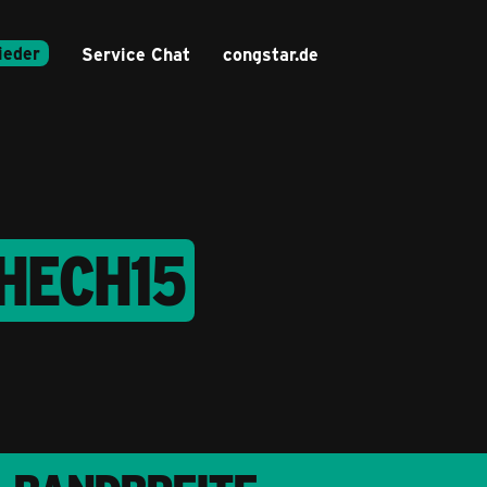
ieder
Service Chat
congstar.de
JHECH15