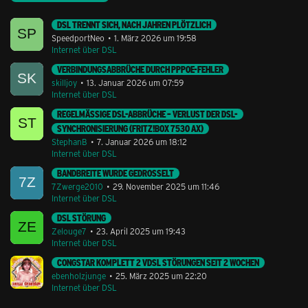
DSL TRENNT SICH, NACH JAHREN PLÖTZLICH
SpeedportNeo
1. März 2026 um 19:58
Internet über DSL
VERBINDUNGSABBRÜCHE DURCH PPPOE-FEHLER
skilljoy
13. Januar 2026 um 07:59
Internet über DSL
REGELMÄSSIGE DSL-ABBRÜCHE – VERLUST DER DSL-S
YNCHRONISIERUNG (FRITZ!BOX 7530 AX)
StephanB
7. Januar 2026 um 18:12
Internet über DSL
BANDBREITE WURDE GEDROSSELT
7Zwerge2010
29. November 2025 um 11:46
Internet über DSL
DSL STÖRUNG
Zelouge7
23. April 2025 um 19:43
Internet über DSL
CONGSTAR KOMPLETT 2 VDSL STÖRUNGEN SEIT 2 WOCHEN
ebenholzjunge
25. März 2025 um 22:20
Internet über DSL