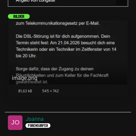
BILDER
image.png
81,63 kB
545 × 742
Joanna
FORENSURFER