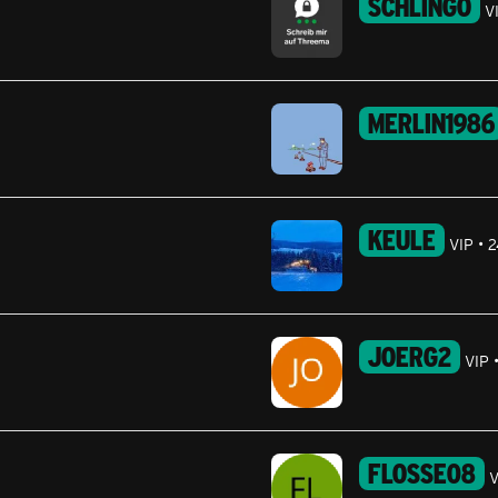
SCHLINGO
V
MERLIN1986
KEULE
VIP
2
JOERG2
VIP
FLOSSE08
V