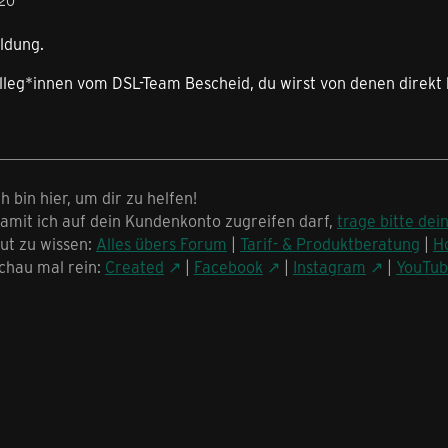
:20
ldung.
lleg*innen vom DSL-Team Bescheid, du wirst von denen direkt 
ch bin hier, um dir zu helfen!
amit ich auf dein Kundenkonto zugreifen darf,
trage bitte dei
ut zu wissen:
Alles übers Forum
|
Tarif- & Produktberatung
|
H
chau mal rein:
Created
|
Facebook
|
Instagram
|
YouTu