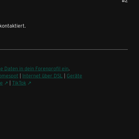
#2
kontaktiert.
ne Daten in dein Forenprofil ein
.
omespot
|
Internet über DSL
|
Geräte
be
|
TikTok