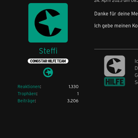
24. April 2025 um 08
Danke für deine Me
Ich gebe meinen Ko
Steffi
I
CONGSTAR HILFE TEAM
D
G
S
Reaktionen
1.330
Trophäen
1
Beiträge
3.206