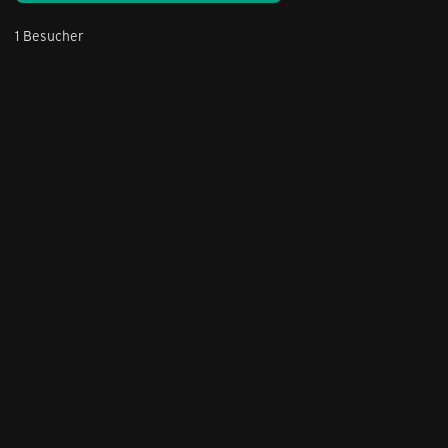
1 Besucher
Stil ändern
Lieferung & Zahlung
Hilfe & Service
Kontakt
Newsletter
Feedback