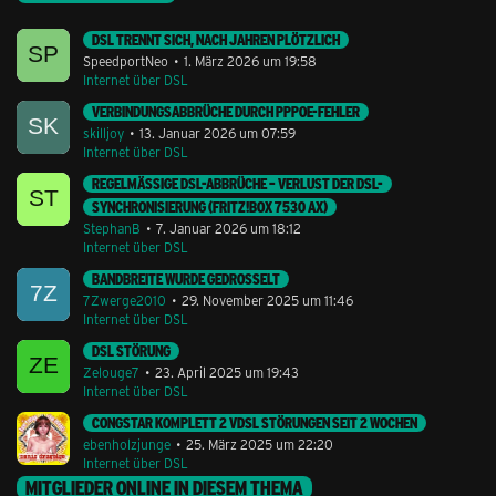
DSL TRENNT SICH, NACH JAHREN PLÖTZLICH
SpeedportNeo
1. März 2026 um 19:58
Internet über DSL
VERBINDUNGSABBRÜCHE DURCH PPPOE-FEHLER
skilljoy
13. Januar 2026 um 07:59
Internet über DSL
REGELMÄSSIGE DSL-ABBRÜCHE – VERLUST DER DSL-S
YNCHRONISIERUNG (FRITZ!BOX 7530 AX)
StephanB
7. Januar 2026 um 18:12
Internet über DSL
BANDBREITE WURDE GEDROSSELT
7Zwerge2010
29. November 2025 um 11:46
Internet über DSL
DSL STÖRUNG
Zelouge7
23. April 2025 um 19:43
Internet über DSL
CONGSTAR KOMPLETT 2 VDSL STÖRUNGEN SEIT 2 WOCHEN
ebenholzjunge
25. März 2025 um 22:20
Internet über DSL
MITGLIEDER ONLINE IN DIESEM THEMA