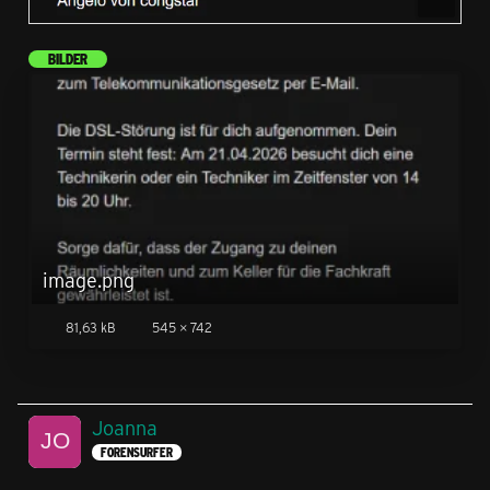
BILDER
image.png
81,63 kB
545 × 742
Joanna
FORENSURFER