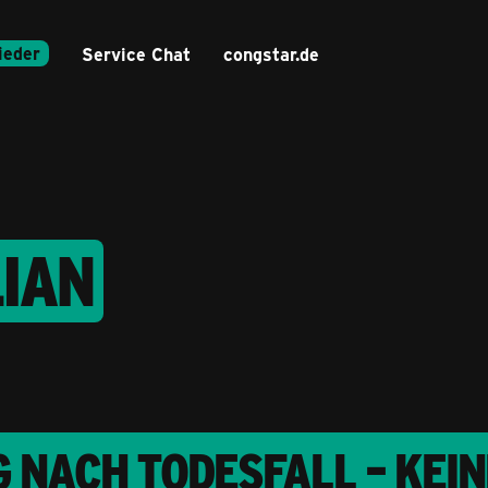
ieder
Service Chat
congstar.de
LIAN
 NACH TODESFALL – KEI