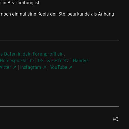
 in Bearbeitung ist.
noch einmal eine Kopie der Sterbeurkunde als Anhang
ne Daten in dein Forenprofil ein
.
Homespot-Tarife
|
DSL & Festnetz
|
Handys
witter
|
Instagram
|
YouTube
#3