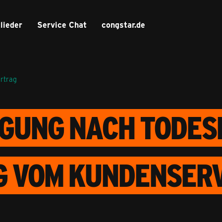
lieder
Service Chat
congstar.de
ertrag
UNG NACH TODESF
 VOM KUNDENSERV