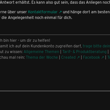
Antwort erhältst. Es kann also gut sein, dass das Anliegen noch
erne über unser
Kontaktformular
und hänge dort am besten 
 die Angelegenheit noch einmal für dich.
ch bin hier - um dir zu helfen!
amit ich auf dein Kundenkonto zugreifen darf,
trage bitte dei
ut zu wissen:
Allgemeine Themen
|
Tarif- & Produktberatung
|
chau mal rein:
Thema der Woche
|
Created
|
Facebook
|
T