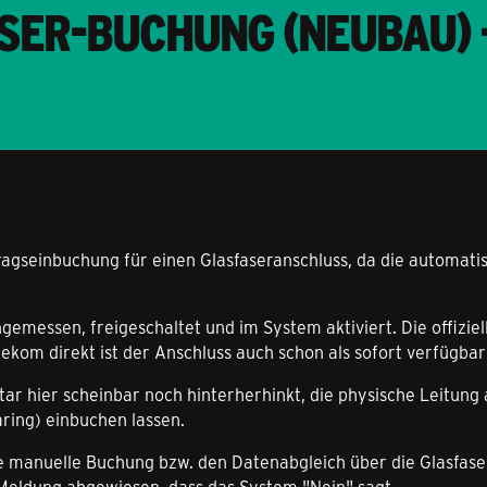
SER-BUCHUNG (NEUBAU) 
rtragseinbuchung für einen Glasfaseranschluss, da die automa
ngemessen, freigeschaltet und im System aktiviert. Die offizie
kom direkt ist der Anschluss auch schon als sofort verfügbar 
r hier scheinbar noch hinterherhinkt, die physische Leitung a
ring) einbuchen lassen.
ie manuelle Buchung bzw. den Datenabgleich über die Glasfas
-Meldung abgewiesen, dass das System "Nein" sagt.