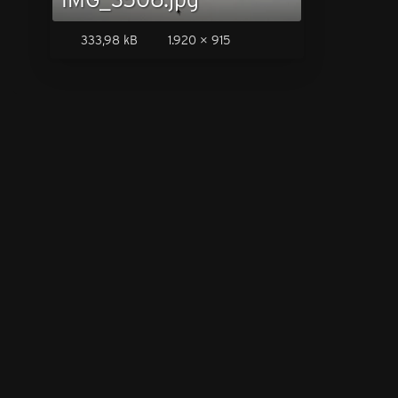
333,98 kB
1.920 × 915