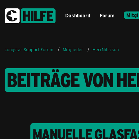
Mitgl
Dashboard
Forum
congstar Support Forum
Mitglieder
HerrNilszson
BEITRÄGE VON H
MANUELLE GLASFA