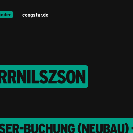
ieder
congstar.de
ERRNILSZSON
SER-BUCHUNG (NEUBAU) 