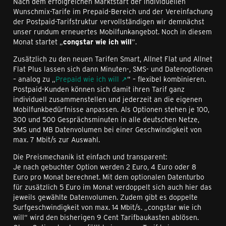
Nach dem erfolgreichen Marktstart der individuellen
Wunschmix-Tarife im Prepaid-Bereich und der Vereinfachung
der Postpaid-Tarifstruktur vervollständigen wir demnächst
unser rundum erneuertes Mobilfunkangebot. Noch in diesem
Monat startet „
congstar wie ich will
“.
Zusätzlich zu den neuen Tarifen Smart, Allnet Flat und Allnet
Flat Plus lassen sich dann Minuten-, SMS- und Datenoptionen
– analog zu „
Prepaid wie ich will
“ – flexibel kombinieren.
Postpaid-Kunden können sich damit ihren Tarif ganz
individuell zusammenstellen und jederzeit an die eigenen
Mobilfunkbedürfnisse anpassen. Als Optionen stehen je 100,
300 und 500 Gesprächsminuten in alle deutschen Netze,
SMS und MB Datenvolumen bei einer Geschwindigkeit von
max. 7 Mbit/s zur Auswahl.
Die Preismechanik ist einfach und transparent:
Je nach gebuchter Option werden 2 Euro, 4 Euro oder 8
Euro pro Monat berechnet. Mit dem optionalen Datenturbo
für zusätzlich 5 Euro im Monat verdoppelt sich auch hier das
jeweils gewählte Datenvolumen. Zudem gibt es doppelte
Surfgeschwindigkeit von max. 14 Mbit/s. „congstar wie ich
will“ wird den bisherigen 9 Cent Tarifbaukasten ablösen.