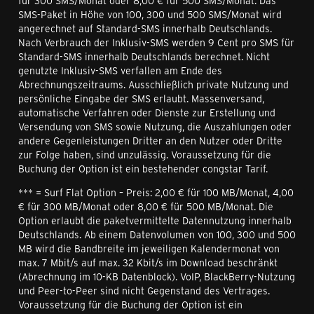
für 300 SMS/Monat oder 8,00 € für 500 SMS/Monat. Das
SMS-Paket in Höhe von 100, 300 und 500 SMS/Monat wird
angerechnet auf Standard-SMS innerhalb Deutschlands.
Nach Verbrauch der Inklusiv-SMS werden 9 Cent pro SMS für
Standard-SMS innerhalb Deutschlands berechnet. Nicht
genutzte Inklusiv-SMS verfallen am Ende des
Abrechnungszeitraums. Ausschließlich private Nutzung und
persönliche Eingabe der SMS erlaubt. Massenversand,
automatische Verfahren oder Dienste zur Erstellung und
Versendung von SMS sowie Nutzung, die Auszahlungen oder
andere Gegenleistungen Dritter an den Nutzer oder Dritte
zur Folge haben, sind unzulässig. Voraussetzung für die
Buchung der Option ist ein bestehender congstar Tarif.
*** = Surf Flat Option – Preis: 2,00 € für 100 MB/Monat, 4,00
€ für 300 MB/Monat oder 8,00 € für 500 MB/Monat. Die
Option erlaubt die paketvermittelte Datennutzung innerhalb
Deutschlands. Ab einem Datenvolumen von 100, 300 und 500
MB wird die Bandbreite im jeweiligen Kalendermonat von
max. 7 Mbit/s auf max. 32 Kbit/s im Download beschränkt
(Abrechnung im 10-KB Datenblock). VoIP, BlackBerry-Nutzung
und Peer-to-Peer sind nicht Gegenstand des Vertrages.
Voraussetzung für die Buchung der Option ist ein