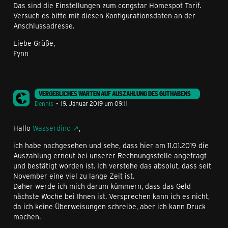
Benutzername: tm
Das sind die Einstellungen zum congstar Homespot Tarif.
Benutzerpasswort: tm
Versuch es bitte mit diesen Konfigurationsdaten an der
IP-Einstellung: dynamisch
Anschlussadresse.
WINS-Einstellungen: dynamisch
DNS-Einstellung: dynamisch
Liebe Grüße,
Auth.protokoll-Einstellung: CHAP
Fynn
VERGEBLICHES WARTEN AUF AUSZAHLUNG DES GUTHABENS
Dennis
19. Januar 2019 um 09:11
Hallo
Wasserdino
,
ich habe nachgesehen und sehe, dass hier am 11.01.2019 die
Auszahlung erneut bei unserer Rechnungsstelle angefragt
und bestätigt worden ist. Ich verstehe das absolut, dass seit
November eine viel zu lange Zeit ist.
Daher werde ich mich darum kümmern, dass das Geld
nächste Woche bei Ihnen ist. Versprechen kann ich es nicht,
da ich keine Überweisungen schreibe, aber ich kann Druck
machen.