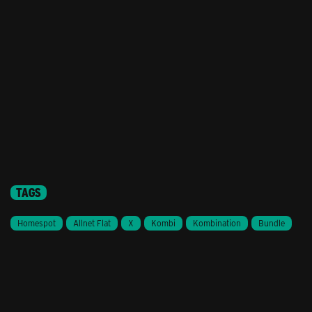
TAGS
Homespot
Allnet Flat
X
Kombi
Kombination
Bundle
Stil ändern
Lieferung & Zahlung