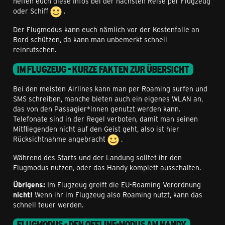
helfen euch diese Infos bei der nächsten Reise per Flugzeug
oder Schiff
.
Der Flugmodus kann euch nämlich vor der Kostenfalle an
Bord schützen, da kann man unbemerkt schnell
reinrutschen.
IM FLUGZEUG - KURZE FAKTEN ZUR ÜBERSICHT
Bei den meisten Airlines kann man per Roaming surfen und
SMS schreiben, manche bieten auch ein eigenes WLAN an,
das von den Passagier*innen genutzt werden kann.
Telefonate sind in der Regel verboten, damit man seinen
Mitfliegenden nicht auf den Geist geht, also ist hier
Rücksichtnahme angebracht
.
Während des Starts und der Landung solltet ihr den
Flugmodus nutzen, oder das Handy komplett ausschalten.
Übrigens:
Im Flugzeug greift die EU-Roaming Verordnung
nicht!
Wenn ihr im Flugzeug also Roaming nutzt, kann das
schnell teuer werden.
FLUGMODUS - DEN OFFLINE-MODUS AM HANDY