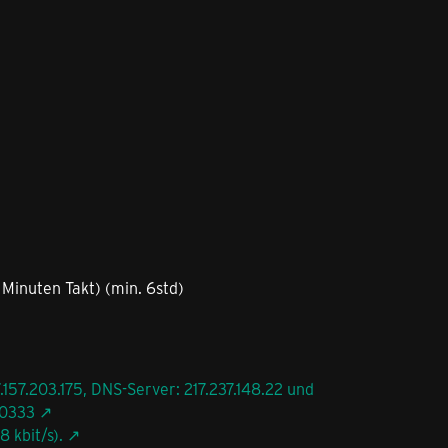
Minuten Takt) (min. 6std)
.157.203.175, DNS-Server: 217.237.148.22 und
20333
 kbit/s).