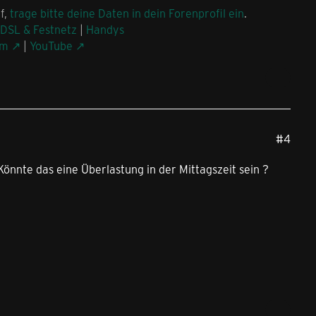
f,
trage bitte deine Daten in dein Forenprofil ein
.
DSL & Festnetz
|
Handys
am
|
YouTube
#4
Könnte das eine Überlastung in der Mittagszeit sein ?