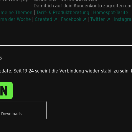
Damit ich auf dein Kundenkonto zugreifen dar
emeine Themen
|
Tarif- & Produktberatung
|
Homespot-Tarife
|
ema der Woche
|
Created
|
Facebook
|
Twitter
|
Instagr
26
date. Seit 19:24 scheint die Verbindung wieder stabil zu sein. 
EN
7 Downloads