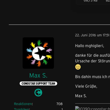
68,73 kB
82
22. Juni 2016 um 17:51
Hallo mghiglieri,
danke für die ausf
Ursache der Störung
Max S.
Bis dahin muss ich 
CONGSTAR SUPPORT TEAM
Viele Grüße,
Max S.
Reaktionen
708
Trophäen
1