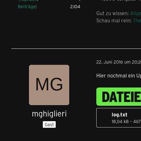
Beiträge
2.104
Gut zu wissen:
Allg
Schau mal rein:
Th
22. Juni 2016 um 20:
Hier nochmal ein Up
DATEI
mghiglieri
log.txt
18,04 kB – 46
Gast