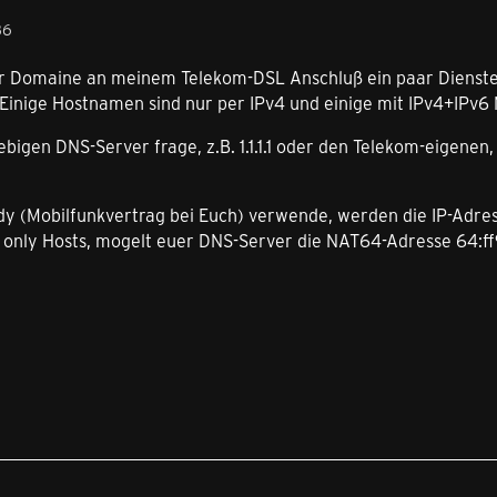
36
er Domaine an meinem Telekom-DSL Anschluß ein paar Dienste 
Einige Hostnamen sind nur per IPv4 und einige mit IPv4+IPv6 
ebigen DNS-Server frage, z.B. 1.1.1.1 oder den Telekom-eigene
y (Mobilfunkvertrag bei Euch) verwende, werden die IP-Adress
v4 only Hosts, mogelt euer DNS-Server die NAT64-Adresse 64:ff