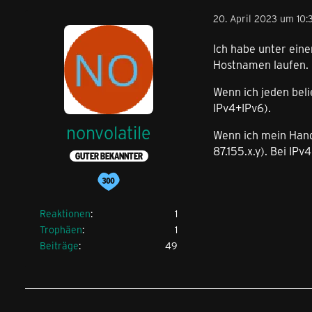
20. April 2023 um 10:
Ich habe unter ein
Hostnamen laufen. 
Wenn ich jeden beli
IPv4+IPv6).
nonvolatile
Wenn ich mein Hand
87.155.x.y). Bei IP
GUTER BEKANNTER
Reaktionen
1
Trophäen
1
Beiträge
49