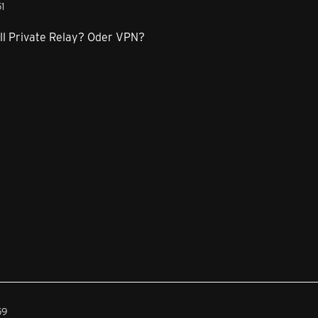
1
ll Private Relay? Oder VPN?
59