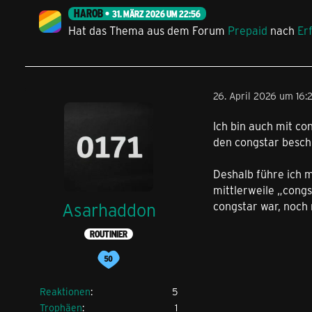
HAROB
31. MÄRZ 2026 UM 22:56
Hat das Thema aus dem Forum
Prepaid
nach
Er
26. April 2026 um 16:
Ich bin auch mit co
den congstar beschr
Deshalb führe ich 
mittlerweile „congs
Asarhaddon
congstar war, noch n
ROUTINIER
Reaktionen
5
Trophäen
1