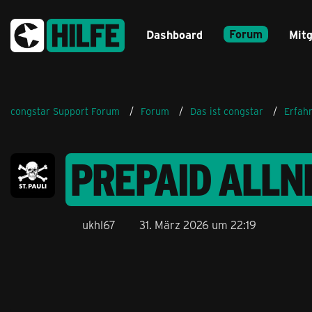
Forum
Dashboard
Mitg
congstar Support Forum
Forum
Das ist congstar
Erfah
PREPAID ALLNE
ukhl67
31. März 2026 um 22:19