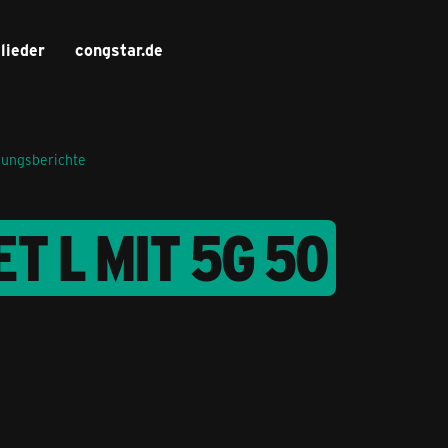
lieder
congstar.de
rungsberichte
T L MIT 5G 50