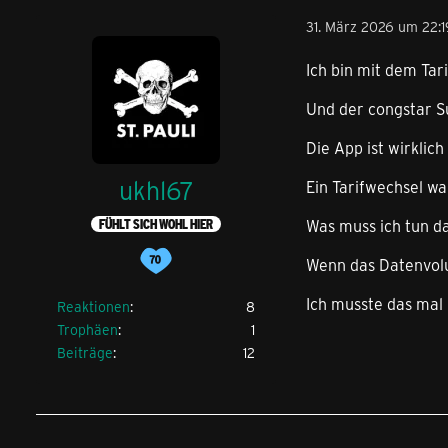
31. März 2026 um 22:1
Ich bin mit dem Tar
Und der congstar Su
Die App ist wirklich
ukhl67
Ein Tarifwechsel w
Was muss ich tun da
FÜHLT SICH WOHL HIER
Wenn das Datenvolu
Ich musste das mal 
Reaktionen
8
Trophäen
1
Beiträge
12