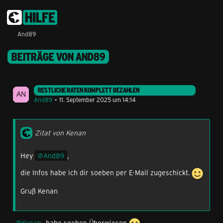
And89
BEITRÄGE VON AND89
RESTLICHE RATEN KOMPLETT BEZAHLEN
And89
11. September 2025 um 14:14
Zitat von Kenan
Hey
And89
,
die Infos habe ich dir soeben per E-Mail zugeschickt.
Gruß Kenan
Kenan
habe soeben Überwiesen