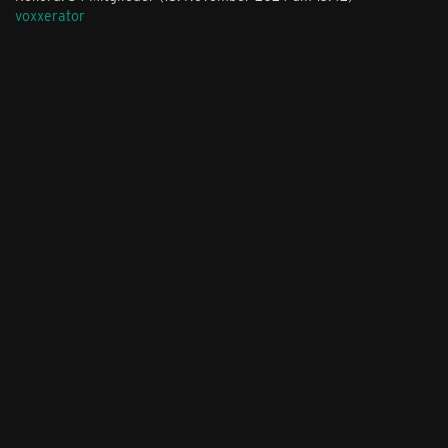
voxxerator
Stil ändern
Lieferung & Zahlung
Hilfe & Service
Kontakt
Newsletter
Feedback