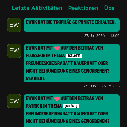
Letzte Aktivitäten
Reaktionen
Über mi
EWOK
HAT DIE TROPHÄE
60 PUNKTE
ERHALTEN.
27. Juli 2026 um 13:00
EWOK
HAT MIT
AUF DEN BEITRAG VON
FLOSSE08
IM THEMA
[GELÖST]
FREUNDESKREISRABATT DAUERHAFT ODER
NICHT BEI KÜNDIGUNG EINES GEWORBENEN?
REAGIERT.
25. Juni 2026 um 18:15
EWOK
HAT MIT
AUF DEN BEITRAG VON
PATRICK
IM THEMA
[GELÖST]
FREUNDESKREISRABATT DAUERHAFT ODER
NICHT BEI KÜNDIGUNG EINES GEWORBENEN?