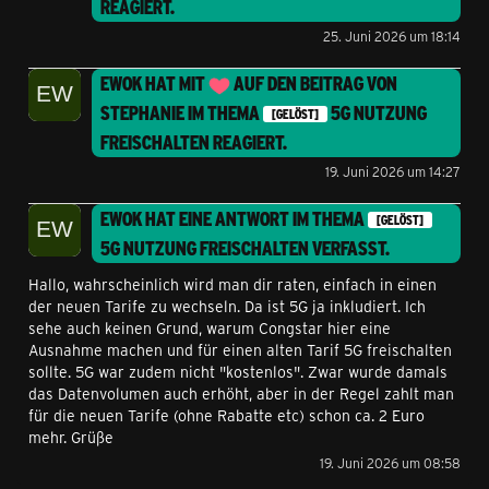
REAGIERT.
25. Juni 2026 um 18:14
EWOK
HAT MIT
AUF DEN BEITRAG VON
STEPHANIE
IM THEMA
5G NUTZUNG
[GELÖST]
FREISCHALTEN
REAGIERT.
19. Juni 2026 um 14:27
EWOK
HAT EINE ANTWORT IM THEMA
[GELÖST]
5G NUTZUNG FREISCHALTEN
VERFASST.
Hallo, wahrscheinlich wird man dir raten, einfach in einen
der neuen Tarife zu wechseln. Da ist 5G ja inkludiert. Ich
sehe auch keinen Grund, warum Congstar hier eine
Ausnahme machen und für einen alten Tarif 5G freischalten
sollte. 5G war zudem nicht "kostenlos". Zwar wurde damals
das Datenvolumen auch erhöht, aber in der Regel zahlt man
für die neuen Tarife (ohne Rabatte etc) schon ca. 2 Euro
mehr. Grüße
19. Juni 2026 um 08:58