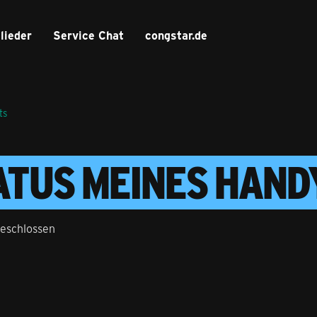
lieder
Service Chat
congstar.de
ts
TATUS MEINES HAND
eschlossen