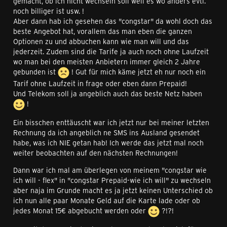
gemacht, ob ich nicht wechseln soll weil es wo anders evtl.
noch billiger ist usw. !
Aber dann hab ich gesehen das "congstar" da wohl doch das
beste Angebot hat, vorallem das man eben die ganzen
Optionen zu und abbuchen kann wie man will und das
jederzeit. Zudem sind die Tarife ja auch noch ohne Laufzeit
wo man bei den meisten Anbietern immer gleich 2 Jahre
gebunden ist
! Gut für mich käme jetzt eh nur noch ein
Tarif ohne Laufzeit in frage oder eben dann Prepaid!
Und Telekom soll ja angeblich auch das beste Netz haben
!
Ein bisschen enttäuscht war ich jetzt nur bei meiner letzten
Rechnung da ich angeblich ne SMS ins Ausland gesendet
habe, was ich NIE getan hab! Ich werde das jetzt mal noch
weiter beobachten auf den nächsten Rechnungen!
Dann war ich mal am überlegen von meinem "congstar wie
ich will - flex" in "congstar Prepaid-wie ich will" zu wechseln
aber naja im Grunde macht es ja jetzt keinen Unterschied ob
ich nun alle paar Monate Geld auf die Karte lade oder ob
jedes Monat 15€ abgebucht werden oder
?!?!