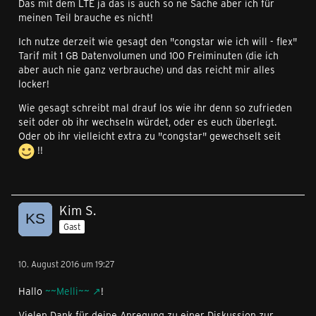
Das mit dem LTE ja das is auch so ne Sache aber ich für
meinen Teil brauche es nicht!
Ich nutze derzeit wie gesagt den "congstar wie ich will - flex"
Tarif mit 1 GB Datenvolumen und 100 Freiminuten (die ich
aber auch nie ganz verbrauche) und das reicht mir alles
locker!
Wie gesagt schreibt mal drauf los wie ihr denn so zufrieden
seit oder ob ihr wechseln würdet, oder es euch überlegt.
Oder ob ihr vielleicht extra zu "congstar" gewechselt seit
!!
Kim S.
Gast
10. August 2016 um 19:27
Hallo
~~Melli~~
!
Vielen Dank für deine Anregung zu einer Diskussion zur