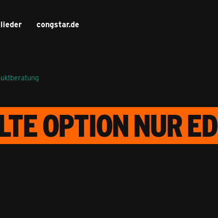
lieder
congstar.de
duktberatung
LTE OPTION NUR E