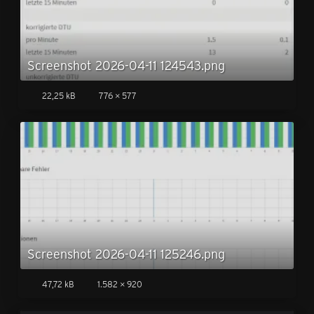
Screenshot 2026-04-11 124543.png
22,25 kB
776 × 577
Screenshot 2026-04-11 125246.png
47,72 kB
1.582 × 920