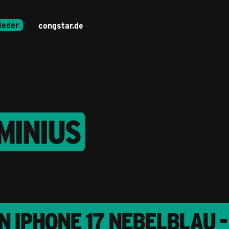
ieder
congstar.de
MINIUS
 IPHONE 17 NEBELBLAU - 