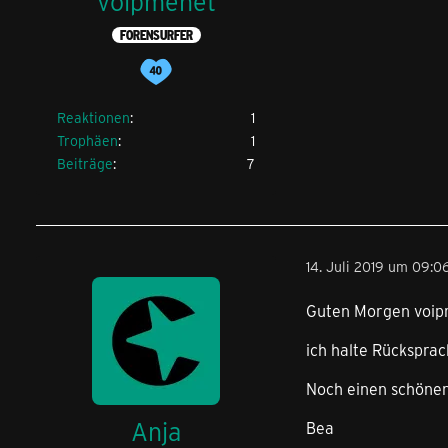
voipmenet
FORENSURFER
Reaktionen
1
Trophäen
1
Beiträge
7
14. Juli 2019 um 09:0
Guten Morgen voip
ich halte Rücksprac
Noch einen schönen
Anja
Bea