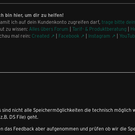
ch bin hier, um dir zu helfen!
amit ich auf dein Kundenkonto zugreifen darf,
trage bitte dei
ut zu wissen:
Alles übers Forum
|
Tarif- & Produktberatung
|
H
chau mal rein:
Created
|
Facebook
|
Instagram
|
YouTu
Es sind nicht alle Speichermöglichkeiten die technisch mögli
z.B. DS File) geht.
en das Feedback aber aufgenommen und prüfen ob wir die Spe