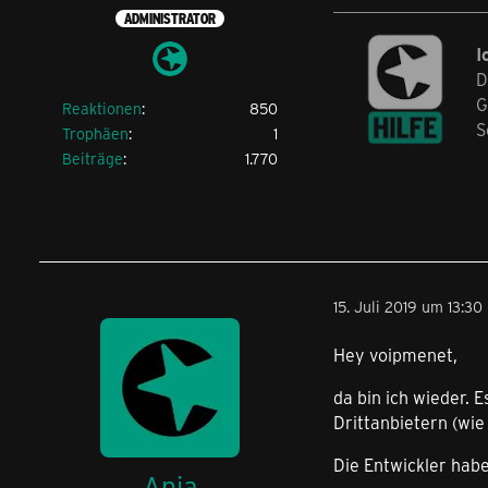
ADMINISTRATOR
I
D
G
Reaktionen
850
S
Trophäen
1
Beiträge
1.770
15. Juli 2019 um 13:30
Hey voipmenet,
da bin ich wieder. 
Drittanbietern (wie 
Die Entwickler hab
Anja