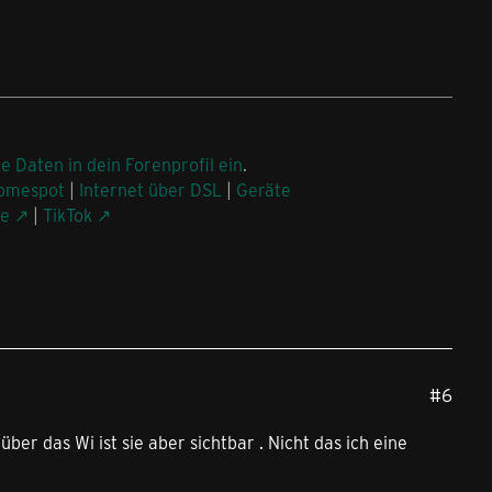
ne Daten in dein Forenprofil ein
.
omespot
|
Internet über DSL
|
Geräte
be
|
TikTok
#6
über das Wi ist sie aber sichtbar . Nicht das ich eine