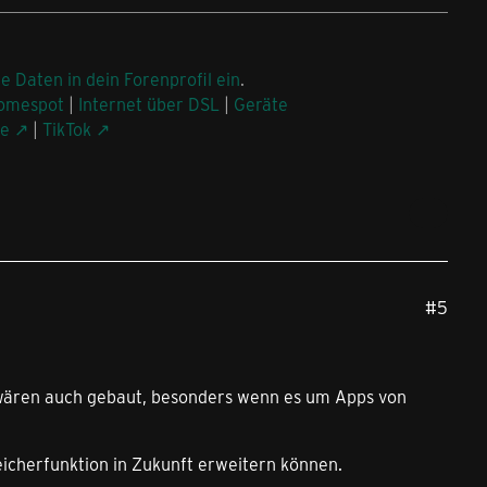
ne Daten in dein Forenprofil ein
.
omespot
|
Internet über DSL
|
Geräte
be
|
TikTok
#5
ch wären auch gebaut, besonders wenn es um Apps von
icherfunktion in Zukunft erweitern können.