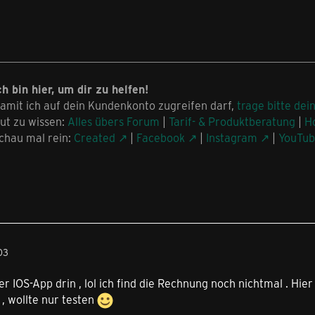
ch bin hier, um dir zu helfen!
amit ich auf dein Kundenkonto zugreifen darf,
trage bitte dei
ut zu wissen:
Alles übers Forum
|
Tarif- & Produktberatung
|
H
chau mal rein:
Created
|
Facebook
|
Instagram
|
YouTu
03
r IOS-App drin , lol ich find die Rechnung noch nichtmal . Hier 
, wollte nur testen