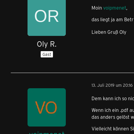
Moin
voipmenet
,
das liegt ja am Be
Lieben Gruß Oly
Oly R.
Gast
13. Juli 2019 um 20:16
Dem kann ich so ni
Wenn ich ein .pdf a
das anders gelöst w
Vielleicht können 