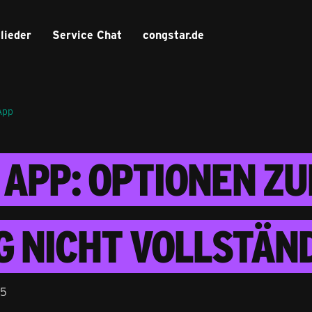
lieder
Service Chat
congstar.de
App
 APP: OPTIONEN Z
 NICHT VOLLSTÄN
35