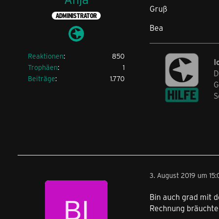
Gruß
ADMINISTRATOR
Bea
Reaktionen
850
I
Trophäen
1
D
Beiträge
1.770
G
S
3. August 2019 um 15:
Bin auch grad mit de
Rechnung bräuchte 