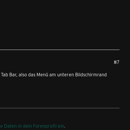
#7
e Tab Bar, also das Menü am unteren Bildschirmrand
ne Daten in dein Forenprofil ein
.